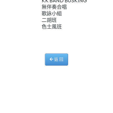
KK BAND BUSKING
無伴奏合唱
歌詠小組
二胡班
色士風班
返 回
中華基督教會長洲堂錦江小學
長洲山頂道西一號