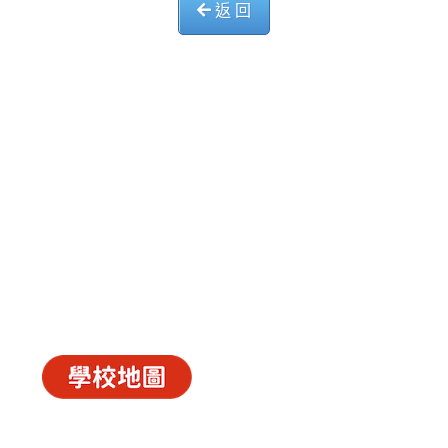
返 回
中華基督教會長洲堂錦江小學
長洲山頂道西一號
電話 : 2981 0435 傳真 : 2981 6341
電郵 :
info@ccckamkongsch.edu.hk
© 2026
C.C.C. Cheung Chau Church Kam Kong