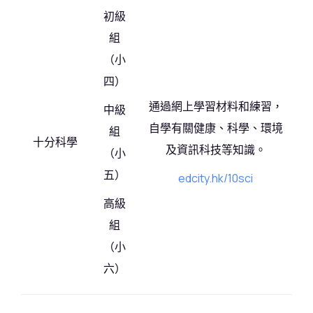
初級
組
（小
四）
通過網上學習材料和練習，
中級
自學有關健康、科學、環境
組
十分科學
及資訊科技等知識。
（小
五）
edcity.hk/10sci
高級
組
（小
六）