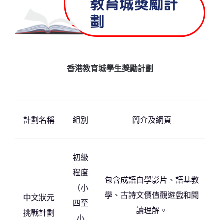
教育城獎勵計
劃
香港教育城學生獎勵計劃
計劃名稱
組別
簡介及網頁
初級
程度
包含成語自學影片、語基教
（小
學、古詩文價值觀遊戲和閱
中文狀元
四至
讀理解。
挑戰
計劃
小