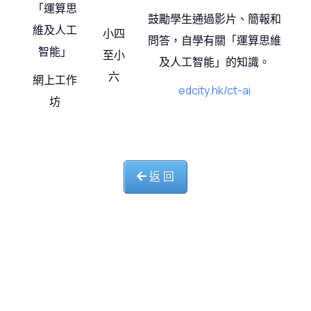
「運算思
鼓勵學生通過影片、簡報和
維及人工
小四
問答，自學有關「運算思維
智能」
至小
及人工智能」的知識。
六
網上工作
edcity.hk/ct-ai
坊
返 回
中華基督教會長洲堂錦江小學