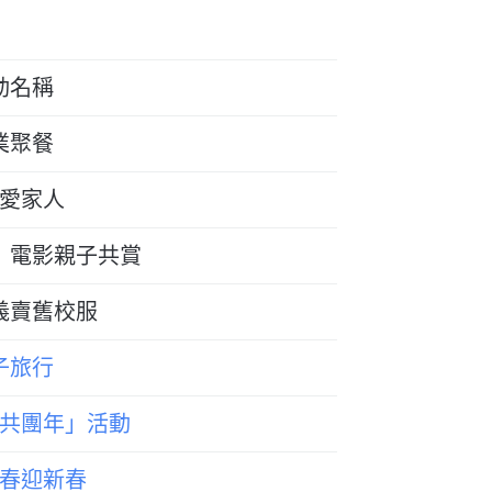
動名稱
業聚餐
愛家人
」電影親子共賞
義賣舊校服
子旅行
共團年」活動
春迎新春