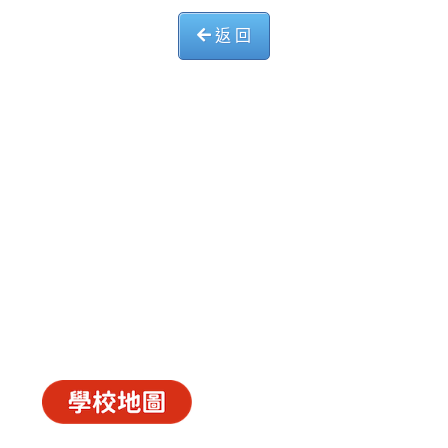
返 回
中華基督教會長洲堂錦江小學
長洲山頂道西一號
電話 : 2981 0435 傳真 : 2981 6341
電郵 :
info@ccckamkongsch.edu.hk
© 2026
C.C.C. Cheung Chau Church Kam Kong