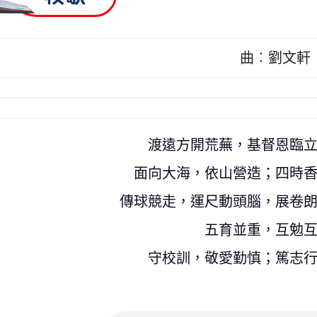
曲︰劉文軒
渡遠方開荒蕪，基督恩臨
面向大海，依山營造；四時
傳球競走，運尺動頭腦，展卷
五育並重，互勉
守校訓，敬愛勤慎；篤志