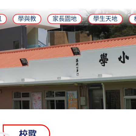
訊
學與教
家長園地
學生天地
校歌