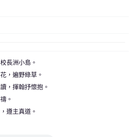
立校長洲小島。
香花，遍野綠草。
朗讀，揮翰抒懷抱。
互禱。
行，遵主真道。