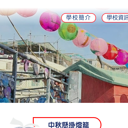
學校簡介
學校資
中秋懸掛燈籠