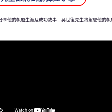
分享他的帆船生涯及成功故事！吳世復先生將駕駛他的帆