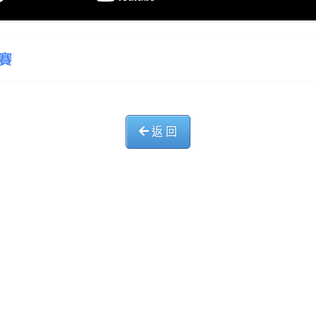
賽
返 回