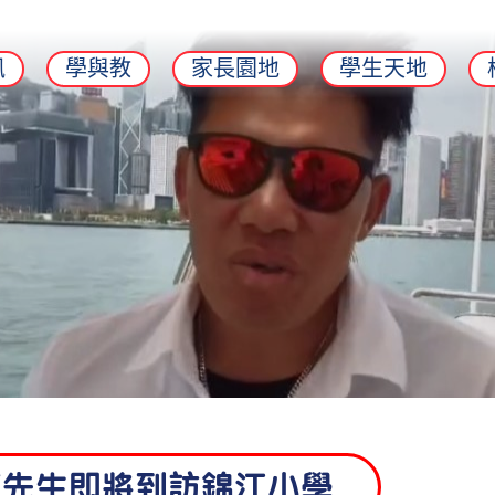
訊
學與教
家長園地
學生天地
復先生即將到訪錦江小學