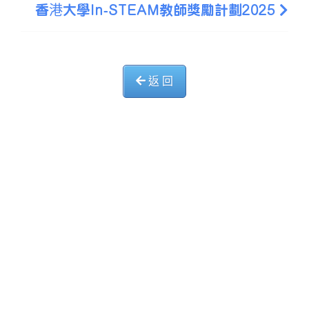
香港大學In-STEAM教師獎勵計劃2025
返 回
中華基督教會長洲堂錦江小學
長洲山頂道西一號
電話 : 2981 0435 傳真 : 2981 6341
電郵 :
info@ccckamkongsch.edu.hk