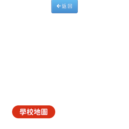
返 回
中華基督教會長洲堂錦江小學
長洲山頂道西一號
電話 : 2981 0435 傳真 : 2981 6341
電郵 :
info@ccckamkongsch.edu.hk
© 2026
C.C.C. Cheung Chau Church Kam Kong