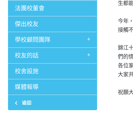
生都
法團校董會
今年
傑出校友
接觸
+
學校顧問團隊
錦江
+
校友的話
們的
各位
校舍設施
大家
媒體報導
祝願
返回