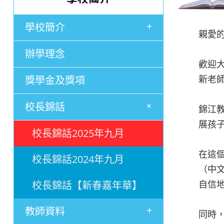
+
學校簡介
親愛
辦學理念
歡迎
獎學金及獎項
新老
+
校長錦話
錦江
展孩
校長錦話2025年九月
在這
校長錦話2024年九月
（中
校長錦話【新春嘉年華】
自信
+
教師資料
同時