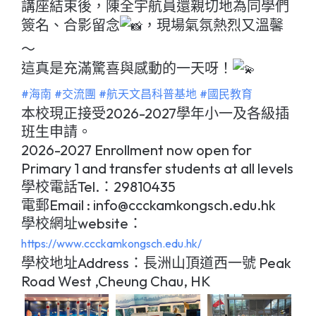
講座結束後，陳全宇航員還親切地為同學們
簽名、合影留念
，現場氣氛熱烈又溫馨
～
這真是充滿驚喜與感動的一天呀！
#海南
#交流團
#航天文昌科普基地
#國民教育
本校現正接受2026-2027學年小一及各級插
班生申請。
2026-2027 Enrollment now open for
Primary 1 and transfer students at all levels
學校電話Tel.：29810435
電郵Email : info@ccckamkongsch.edu.hk
學校網址website：
https://www.ccckamkongsch.edu.hk/
學校地址Address：長洲山頂道西一號 Peak
Road West ,Cheung Chau, HK