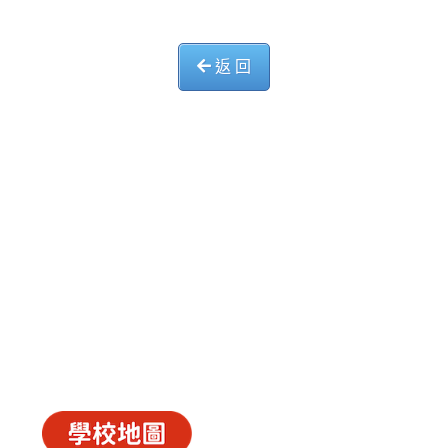
返 回
中華基督教會長洲堂錦江小學
長洲山頂道西一號
電話 : 2981 0435 傳真 : 2981 6341
電郵 :
info@ccckamkongsch.edu.hk