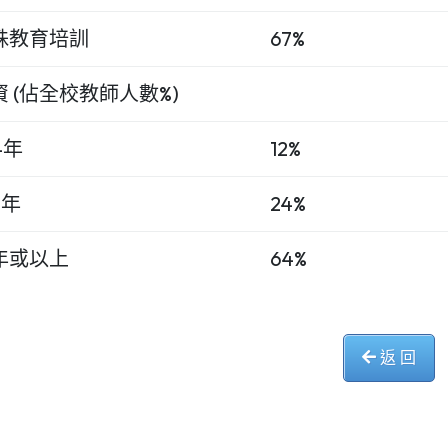
殊教育培訓
67%
資 (佔全校教師人數%)
4年
12%
9年
24%
0年或以上
64%
返 回