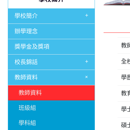
+
學校簡介
辦學理念
教
獎學金及獎項
+
全
校長錦話
+
教師資料
學
教師資料
教
班級組
學
學科組
碩