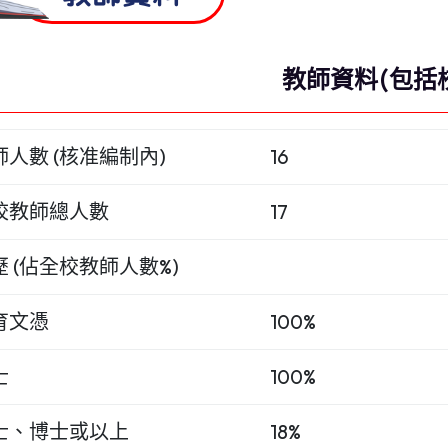
教師資料(包括
師人數 (核准編制內)
16
校教師總人數
17
歷 (佔全校教師人數%)
育文憑
100%
士
100%
士、博士或以上
18%