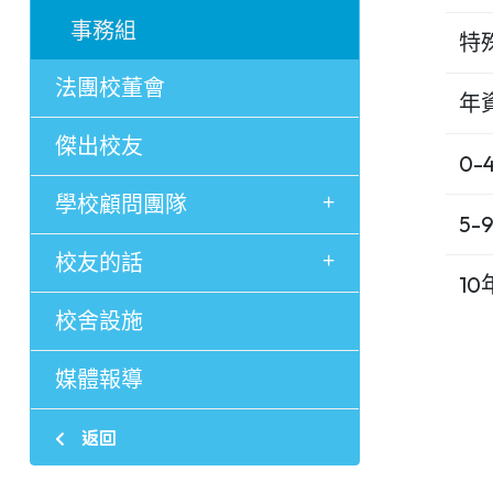
事務組
特
法團校董會
年
傑出校友
0-
+
學校顧問團隊
5-
+
校友的話
1
校舍設施
媒體報導
返回