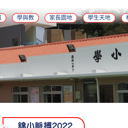
訊
學與教
家長園地
學生天地
錦小脈搏2022