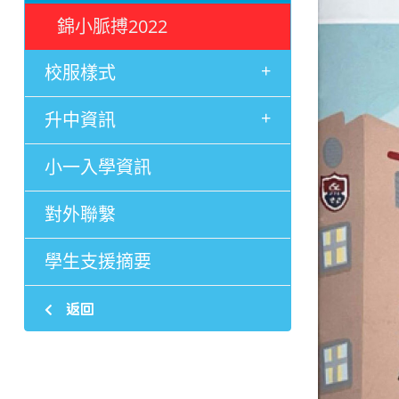
錦小脈搏2022
+
校服樣式
+
升中資訊
小一入學資訊
對外聯繫
學生支援摘要
返回