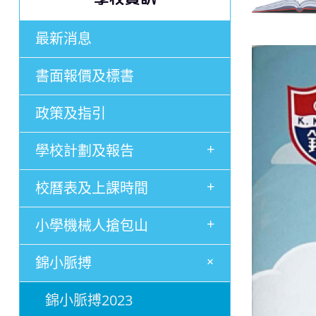
最新消息
書面報價及標書
政策及指引
+
學校計劃及報告
+
校曆表及上課時間
+
小學機械人搶包山
+
錦小脈搏
錦小脈搏2023