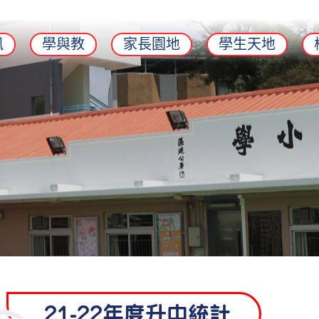
訊
學與教
家長園地
學生天地
21-22年度升中統計