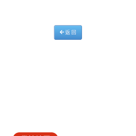
返 回
中華基督教會長洲堂錦江小學
長洲山頂道西一號
電話 : 2981 0435 傳真 : 2981 6341
電郵 :
info@ccckamkongsch.edu.hk