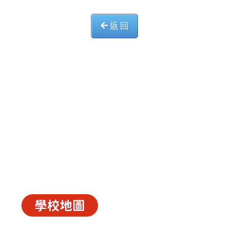
返 回
中華基督教會長洲堂錦江小學
長洲山頂道西一號
電話 : 2981 0435 傳真 : 2981 6341
電郵 :
info@ccckamkongsch.edu.hk
© 2026
C.C.C. Cheung Chau Church Kam Kong