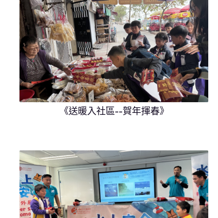
《送暖入社區--賀年揮春》