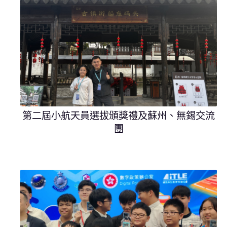
第二屆小航天員選拔頒獎禮及蘇州、無錫交流
團